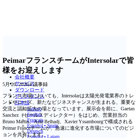
PeimarフランスチームがIntersolarで皆
様をお迎えします
会社概要
サービス
5月 20, 2026
|
4 議事録
ダウンロード
フランス市場においても、Intersolarは太陽光発電業界のトレ
アシスタンス
ンドやニーズ、新たなビジネスチャンスが生まれる、重要な
日本語
交流と認知拡大の場となっています。展示会を前に、Gaetan
Italiano
English
Sanchez（セールスディレクター）をはじめ、営業担当の
Français
Bruno Martin、Aziz Belhadj、Xavier Yssambourgで構成される
Español • Spain
Peimar Franceチームが、急速に進化する市場についてのビジ
Deutsch
ョンを共有します。
Español • Latam