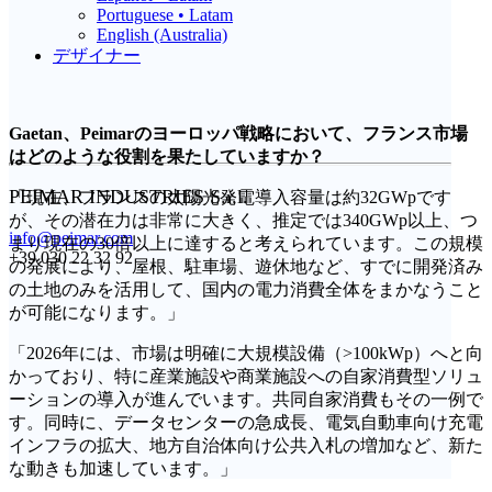
Portuguese • Latam
English (Australia)
デザイナー
Gaetan、Peimarのヨーロッパ戦略において、フランス市場
はどのような役割を果たしていますか？
PEIMAR INDUSTRIES S.r.l.
「現在、フランスの太陽光発電導入容量は約32GWpです
が、その潜在力は非常に大きく、推定では340GWp以上、つ
info@peimar.com
まり現在の30倍以上に達すると考えられています。この規模
+39 030 22 32 92
の発展により、屋根、駐車場、遊休地など、すでに開発済み
の土地のみを活用して、国内の電力消費全体をまかなうこと
が可能になります。」
「2026年には、市場は明確に大規模設備（>100kWp）へと向
かっており、特に産業施設や商業施設への自家消費型ソリュ
ーションの導入が進んでいます。共同自家消費もその一例で
す。同時に、データセンターの急成長、電気自動車向け充電
インフラの拡大、地方自治体向け公共入札の増加など、新た
な動きも加速しています。」