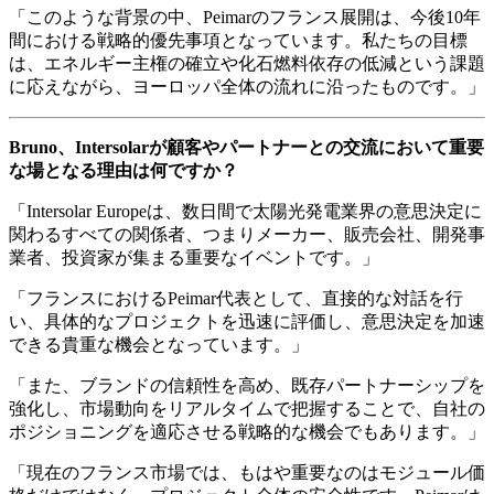
「このような背景の中、Peimarのフランス展開は、今後10年
間における戦略的優先事項となっています。私たちの目標
は、エネルギー主権の確立や化石燃料依存の低減という課題
に応えながら、ヨーロッパ全体の流れに沿ったものです。」
Bruno、Intersolarが顧客やパートナーとの交流において重要
な場となる理由は何ですか？
「Intersolar Europeは、数日間で太陽光発電業界の意思決定に
関わるすべての関係者、つまりメーカー、販売会社、開発事
業者、投資家が集まる重要なイベントです。」
「フランスにおけるPeimar代表として、直接的な対話を行
い、具体的なプロジェクトを迅速に評価し、意思決定を加速
できる貴重な機会となっています。」
「また、ブランドの信頼性を高め、既存パートナーシップを
強化し、市場動向をリアルタイムで把握することで、自社の
ポジショニングを適応させる戦略的な機会でもあります。」
「現在のフランス市場では、もはや重要なのはモジュール価