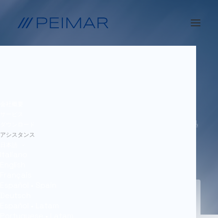
Peimar アシスタンス
会社概要
サービス
太陽光発電システムのための献身的なサポートと迅
ダウンロード
アシスタンス
速なソリューション
日本語
Italiano
English
Français
Español • Spain
Deutsch
Español • Latam
Portuguese • Latam