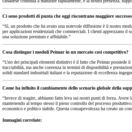
canadese continua a maturare rapidamente, e la nostra presenza, support
Ci sono prodotti di punta che oggi riscontrano maggiore successo t
“Sì, un prodotto che ha avuto una notevole diffusione è il nostro mo
per applicazioni residenziali che commerciali. I clienti apprezzano il s
una soluzione premium e affidabile.”
Cosa distingue i moduli Peimar in un mercato così competitivo?
“Uno dei principali elementi distintivi è il fatto che Peimar possiede 
tracciabilità, ma anche coerenza in termini di disponibilità e prestazio
solidi standard industriali italiani e la reputazione di eccellenza ingegn
Come ha influito il cambiamento dello scenario globale della suppl
“Invece di reagire, abbiamo fatto leva sui nostri punti di forza. Avere l
mantenendo al tempo stesso il pieno controllo del processo produttivo.
economico e politico stabile. Questa consapevolezza ha creato un con
Immagini correlate: