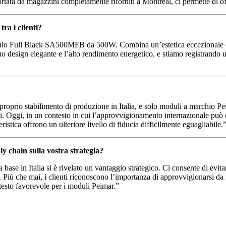
ata da magazzini completamente riforniti a Montréal, ci permette di offrir
ra i clienti?
dulo Full Black SA500MFB da 500W. Combina un’estetica eccezionale con
uo design elegante e l’alto rendimento energetico, e stiamo registrando un
il proprio stabilimento di produzione in Italia, e solo moduli a marchio P
ni. Oggi, in un contesto in cui l’approvvigionamento internazionale può co
eristica offrono un ulteriore livello di fiducia difficilmente eguagliabile.
y chain sulla vostra strategia?
a base in Italia si è rivelato un vantaggio strategico. Ci consente di evit
 Più che mai, i clienti riconoscono l’importanza di approvvigionarsi da
testo favorevole per i moduli Peimar.”