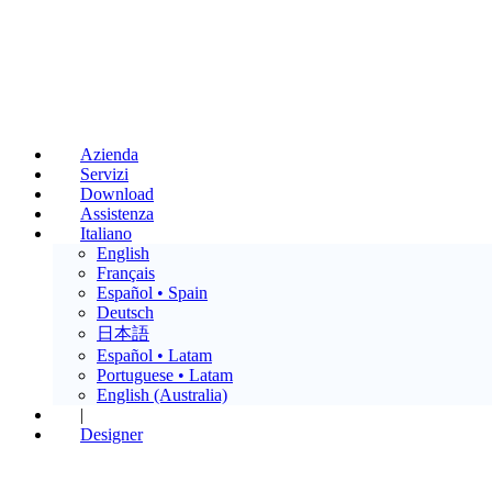
Azienda
Servizi
Download
Assistenza
Italiano
English
Français
Español • Spain
Deutsch
日本語
Español • Latam
Portuguese • Latam
English (Australia)
|
Designer