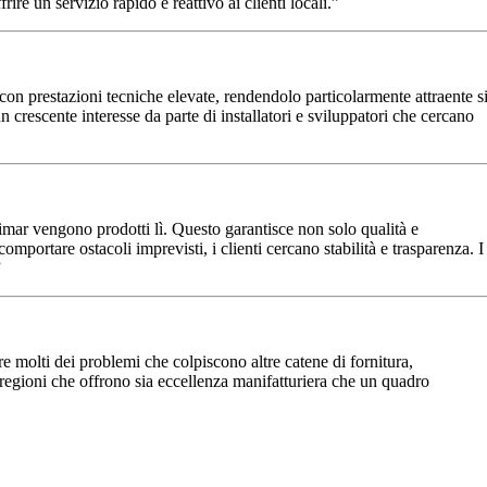
e un servizio rapido e reattivo ai clienti locali.”
 prestazioni tecniche elevate, rendendolo particolarmente attraente s
 crescente interesse da parte di installatori e sviluppatori che cercano
eimar vengono prodotti lì. Questo garantisce non solo qualità e
mportare ostacoli imprevisti, i clienti cercano stabilità e trasparenza. I
”
are molti dei problemi che colpiscono altre catene di fornitura,
 regioni che offrono sia eccellenza manifatturiera che un quadro