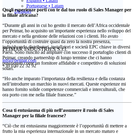
Español • Latam
Portuguese • Latam
Quali esperienze porti con te dal tuo ruolo di Sales Manager per
Designer
la filiale africana?
“Durante gli anni in cui ho gestito il mercato dell’Africa occidentale
per Peimar, ho acquisito un’importante esperienza nello sviluppo del
mercato e nella gestione delle relazioni con i clienti. Ho avuto
l’opportunità di costruire quasi da zero la nostra presenza,
individuando distributori, installatori e società EPC chiave in diversi
PEIMAR INDUSTRIES S.r.l.
Paesi. Sono riuscito ad ampliare con successo il portafoglio clienti di
Peimar, creando partnership di lungo termine che ci hanno
info@peimar.com
posizionati come un fornitore affidabile e competitivo di soluzioni
+39 030 22 32 92
solari.”
“Ho anche imparato l’importanza della resilienza e della costanza
nell’introdurre un marchio in nuovi mercati. Queste esperienze mi
hanno fornito solide competenze commerciali e interculturali, che
ora porto con me nella filiale francese.”
Cosa ti entusiasma di più nell’assumere il ruolo di Sales
Manager per la filiale francese?
“Ciò che mi entusiasma maggiormente è l’opportunità di mettere a
frutto la mia esperienza internazionale in un mercato maturo e