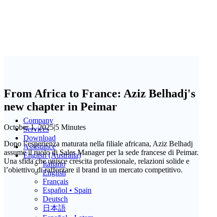
From Africa to France: Aziz Belhadj's
new chapter in Peimar
Company
October 1, 2025
|
5 Minutes
Services
Download
Dopo l’esperienza maturata nella filiale africana, Aziz Belhadj
Assistance
assume il ruolo di Sales Manager per la sede francese di Peimar.
English (Australia)
Una sfida che unisce crescita professionale, relazioni solide e
Italiano
l’obiettivo di rafforzare il brand in un mercato competitivo.
English
Français
Español • Spain
Deutsch
日本語