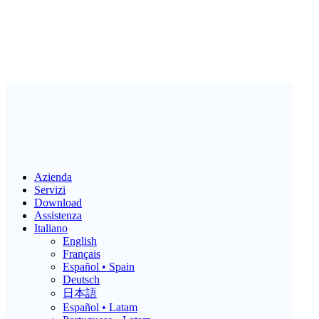
Azienda
Servizi
Download
Assistenza
Italiano
English
Français
Español • Spain
Deutsch
日本語
Español • Latam