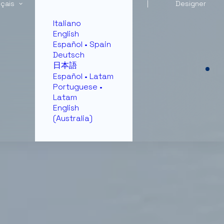
nçais
|
Designer
Italiano
English
Español • Spain
Deutsch
日本語
Español • Latam
Portuguese •
Latam
English
(Australia)